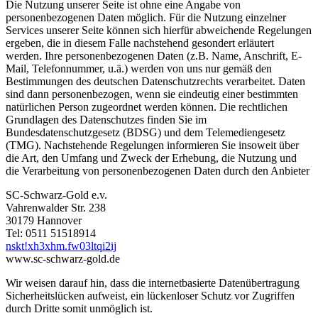
Die Nutzung unserer Seite ist ohne eine Angabe von
personenbezogenen Daten möglich. Für die Nutzung einzelner
Services unserer Seite können sich hierfür abweichende Regelungen
ergeben, die in diesem Falle nachstehend gesondert erläutert
werden. Ihre personenbezogenen Daten (z.B. Name, Anschrift, E-
Mail, Telefonnummer, u.ä.) werden von uns nur gemäß den
Bestimmungen des deutschen Datenschutzrechts verarbeitet. Daten
sind dann personenbezogen, wenn sie eindeutig einer bestimmten
natürlichen Person zugeordnet werden können. Die rechtlichen
Grundlagen des Datenschutzes finden Sie im
Bundesdatenschutzgesetz (BDSG) und dem Telemediengesetz
(TMG). Nachstehende Regelungen informieren Sie insoweit über
die Art, den Umfang und Zweck der Erhebung, die Nutzung und
die Verarbeitung von personenbezogenen Daten durch den Anbieter
SC-Schwarz-Gold e.v.
Vahrenwalder Str. 238
30179 Hannover
Tel: 0511 51518914
nskt!xh3xhm.fw03ltqi2ij
www.sc-schwarz-gold.de
Wir weisen darauf hin, dass die internetbasierte Datenübertragung
Sicherheitslücken aufweist, ein lückenloser Schutz vor Zugriffen
durch Dritte somit unmöglich ist.